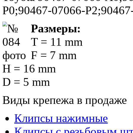
P0;90467-07066-P2;90467
Размеры:
T = 11 mm
F = 7 mm
H = 16 mm
D = 5 mm
Виды крепежа в продаже
Клипсы нажимные
Клипсы с резьбовым ш