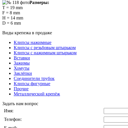
Размеры:
T = 19 mm
F = 8 mm
H = 14 mm
D = 6 mm
Виды крепежа в продаже
Клипсы нажимные
Клипсы с резьбовым штырьком
Клипсы с нажимным штырьком
Вставки
Зажимы
Хомуты
Заклёпки
Соединители трубок
Клипсы фигурные
Прочие
Металлический крепёж
Задать нам вопрос
Имя:
Телефон:
E-mail: