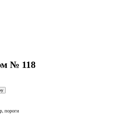
м № 118
р, пороги